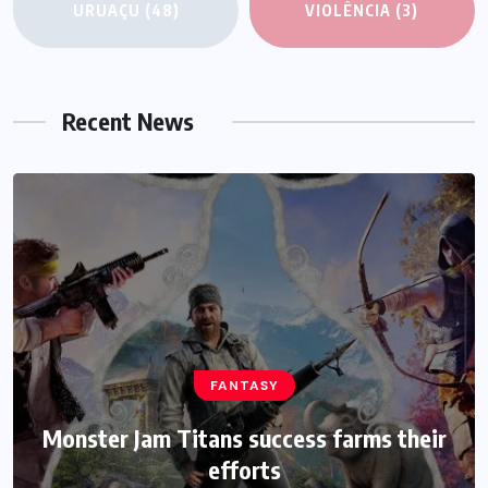
URUAÇU
(48)
VIOLÊNCIA
(3)
Recent News
FANTASY
HEROES
Monster Jam Titans success farms their
Assassin’s Creed Clip Swiss as State
Secretart for
efforts