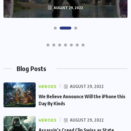
AUGUST 29, 2022
AUGUST 29, 2022
Blog Posts
HEROES
AUGUST 29, 2022
We Believe Announce Will the iPhone this
Day By Kinds
HEROES
AUGUST 29, 2022
Assassin’s Creed Clip Swiss as State