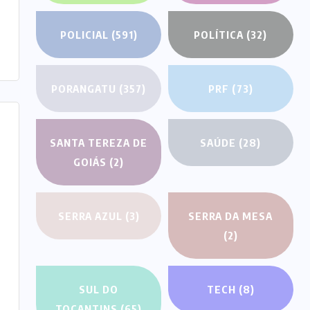
POLICIAL
(591)
POLÍTICA
(32)
PORANGATU
(357)
PRF
(73)
SANTA TEREZA DE
SAÚDE
(28)
GOIÁS
(2)
SERRA AZUL
(3)
SERRA DA MESA
(2)
SUL DO
TECH
(8)
TOCANTINS
(65)