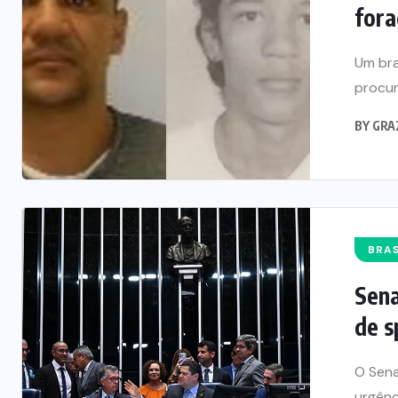
fora
Um bra
procur
BY
GRA
BRAS
Sena
de s
O Sena
urgênc