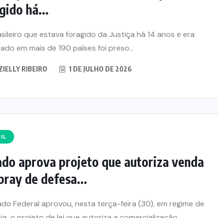
gido há...
sileiro que estava foragido da Justiça há 14 anos e era
ado em mais de 190 países foi preso...
ZIELLY RIBEIRO
1 DE JULHO DE 2026
IL
do aprova projeto que autoriza venda
pray de defesa...
do Federal aprovou, nesta terça-feira (30), em regime de
ia, o projeto de lei que autoriza a comercialização,