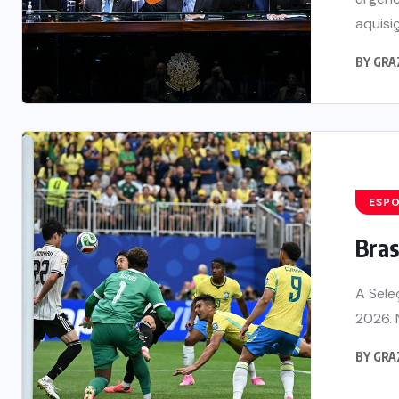
aquisiç
BY
GRA
ESP
Bras
A Sele
2026. 
BY
GRA