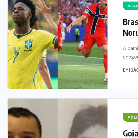
BRAS
Bras
Noru
A cami
chegou
BY
JOÃ
POLI
Goia