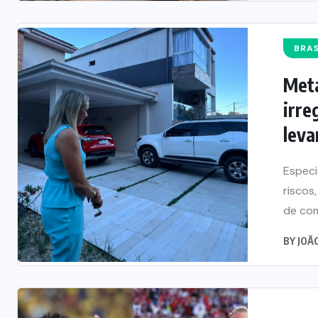
BRAS
Meta
irre
lev
Especi
riscos
de com
BY
JOÃ