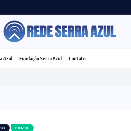
stiça é presa pela PM em...
a Azul
Fundação Serra Azul
Contato
DO
BRASIL