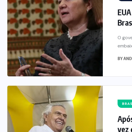
EUA 
Bras
O gove
embaix
BY
AND
BRAS
Após
vez 