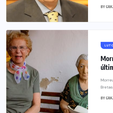
BY
GRA
LUT
Morr
últi
Morreu
Bretas
BY
GRA