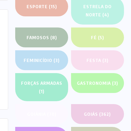
ESPORTE
(15)
ESTRELA DO
NORTE
(4)
FAMOSOS
(8)
FÉ
(5)
FEMINICÍDIO
(3)
FESTA
(3)
FORÇAS ARMADAS
GASTRONOMIA
(3)
(1)
GOIÂNIA
(70)
GOIÁS
(362)