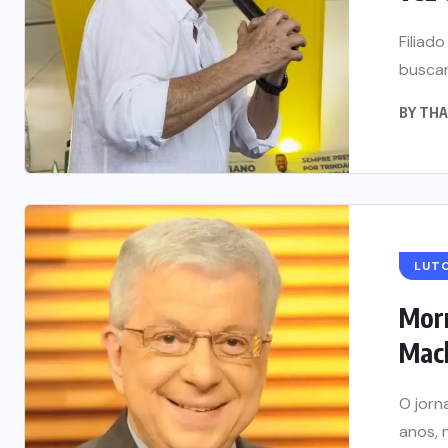
Filiad
buscar
BY
THA
LUT
Morr
Mach
O jorn
anos, 