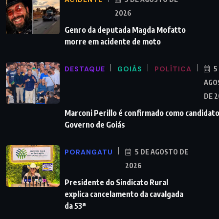
2026
Genro da deputada Magda Mofatto
morre em acidente de moto
DESTAQUE
GOIÁS
POLÍTICA
5
AGO
DE 
Marconi Perillo é confirmado como candidato
Governo de Goiás
PORANGATU
5 DE AGOSTO DE
2026
Presidente do Sindicato Rural
explica cancelamento da cavalgada
da 53ª