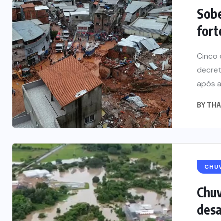
Sobe
fort
Cinco 
decret
após as
BY
THA
CHU
Chuv
desa