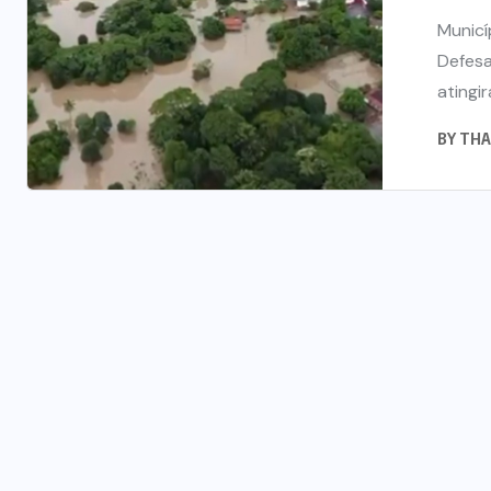
Municí
Defesa
atingir
BY
THA