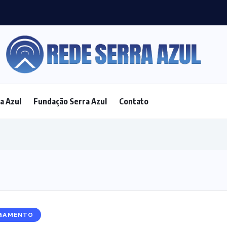
a fica coberta de lixo após...
a Azul
Fundação Serra Azul
Contato
GAMENTO