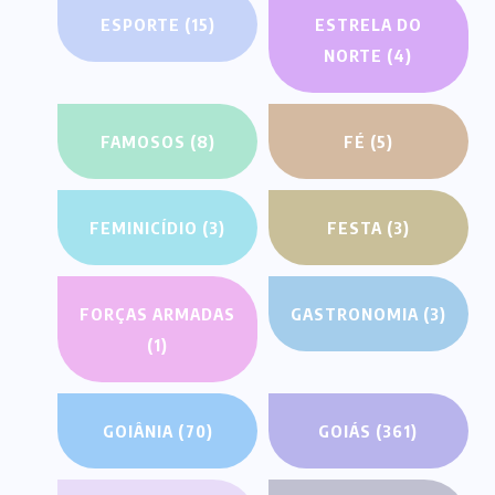
ESPORTE
(15)
ESTRELA DO
NORTE
(4)
FAMOSOS
(8)
FÉ
(5)
FEMINICÍDIO
(3)
FESTA
(3)
FORÇAS ARMADAS
GASTRONOMIA
(3)
(1)
GOIÂNIA
(70)
GOIÁS
(361)