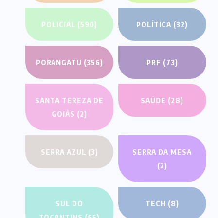
POLICIAL
(590)
POLÍTICA
(32)
PORANGATU
(356)
PRF
(73)
SANTA TEREZA DE
SAÚDE
(28)
GOIÁS
(2)
SERRA AZUL
(3)
SERRA DA MESA
(2)
SUL DO
TECH
(8)
TOCANTINS
(65)