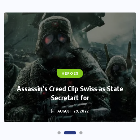
FANTASY
HEROES
Monster Jam Titans success farms their
Assassin’s Creed Clip Swiss as State
Secretart for
efforts
AUGUST 29, 2022
AUGUST 29, 2022