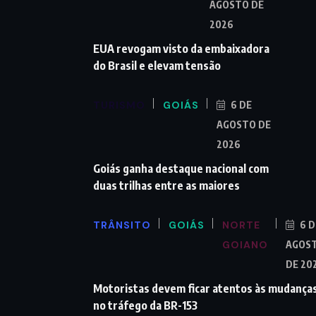
AGOSTO DE
2026
EUA revogam visto da embaixadora
do Brasil e elevam tensão
TURISMO
GOIÁS
6 DE
AGOSTO DE
2026
Goiás ganha destaque nacional com
duas trilhas entre as maiores
TRÂNSITO
GOIÁS
NORTE
6 D
GOIANO
AGOS
DE 20
Motoristas devem ficar atentos às mudança
no tráfego da BR-153