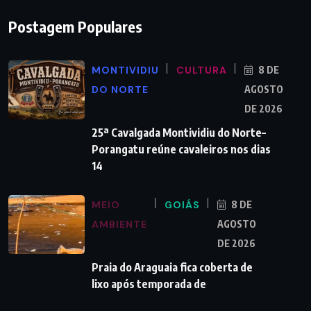
Postagem Populares
MONTIVIDIU
CULTURA
8 DE
DO NORTE
AGOSTO
DE 2026
25ª Cavalgada Montividiu do Norte–
Porangatu reúne cavaleiros nos dias
14
MEIO
GOIÁS
8 DE
AMBIENTE
AGOSTO
DE 2026
Praia do Araguaia fica coberta de
lixo após temporada de