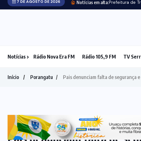
Mato Grosso, Goiás, São Paulo, Pará, Amapá, Santa
Notícias
Rádio Nova Era FM
Rádio 105,9 FM
TV Serr
Catarina e Ceará. A
Search
Categoria
ACIDENTE
(180)