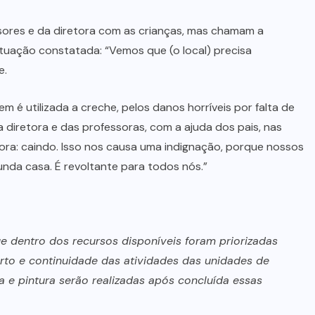
(10)
MEIO
AMBIENTE
(15)
MINAS
GERAIS
(5)
MONTIVIDIU
DO NORTE
(5)