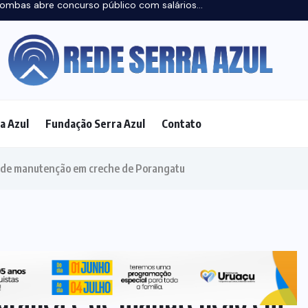
a Azul
Fundação Serra Azul
Contato
Search
s
AFOGAMENTO
(20)