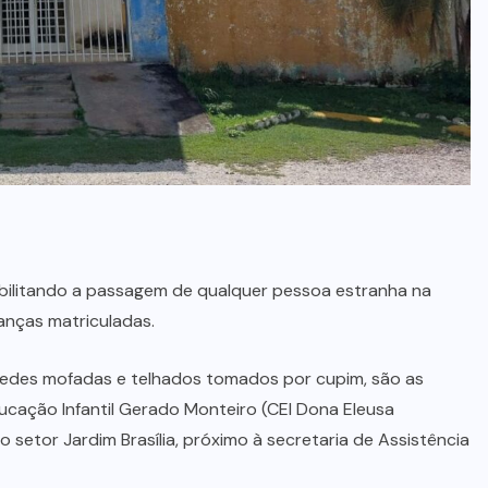
CIÊNCIA E
TECNOLOGIA
(4)
CONCURSO
PÚBLICO
(16)
CULTURA
(25)