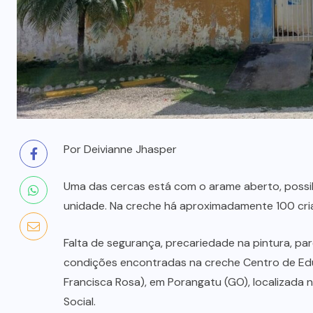
MUNICIPAL
(105)
CIDADES
(20)
CLIMA E
TEMPO
(8)
CORPO DE
BOMBEIROS
(34)