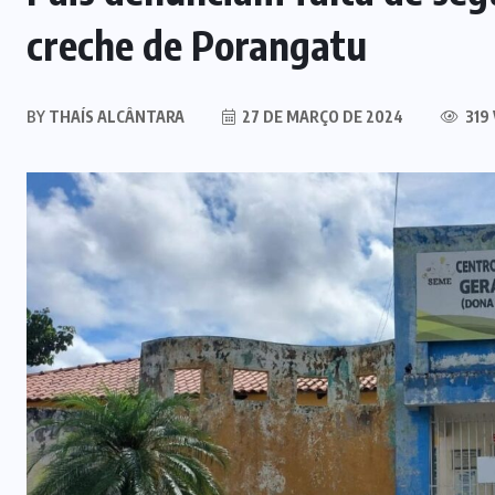
AGRONEGÓCIO
(3)
ALAGAMENTO
(2)
ARTIGO
(6)
BRASIL
(72)
CÂMARA