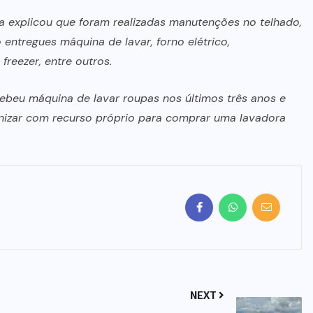
NIQUELÂNDIA
(3)
NOVO
PLANALTO
(4)
E
POLICIAL
(587)
PORANGATU
(350)