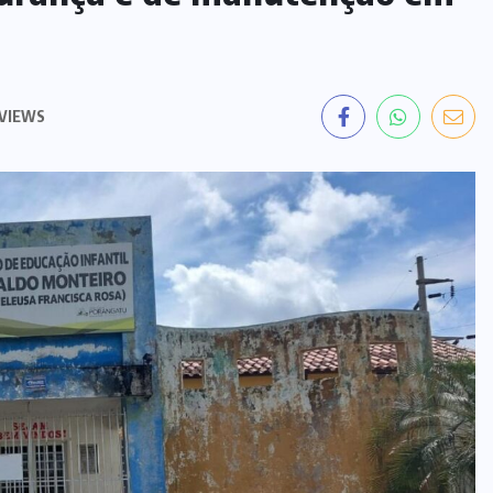
AGROPECUÁRIA
(7)
ANÁPOLIS
(15)
ASTRONOMIA
(1)
BRASÍLIA
(5)
CHUVA
(4)