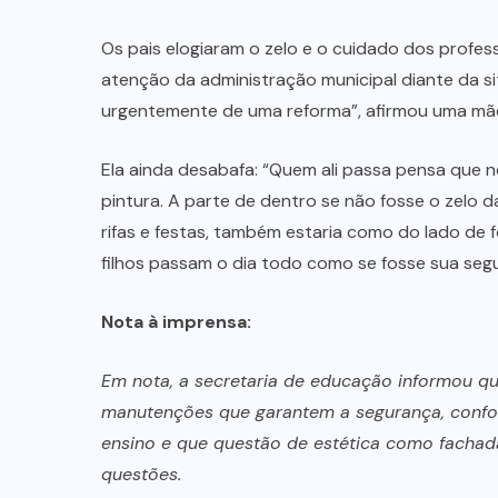
MAUS
TRATOS
ANIMAL
(2)
MINAÇU
(38)
MINISTÉRIO
PÚBLICO
(18)