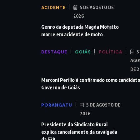
ACIDENTE
5 DE AGOSTO DE
2026
Genro da deputada Magda Mofatto
morre em acidente de moto
DESTAQUE
GOIÁS
POLÍTICA
5
AGO
DE 
Marconi Perillo é confirmado como candidato
Governo de Goiás
PORANGATU
5 DE AGOSTO DE
2026
Presidente do Sindicato Rural
explica cancelamento da cavalgada
da 53ª