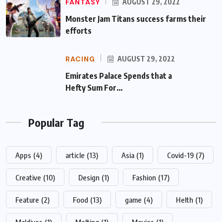
FANTASY
AUGUST 29, 2022
Monster Jam Titans success farms their
efforts
RACING
AUGUST 29, 2022
Emirates Palace Spends that a Hefty Sum
For…
Popular Tag
Apps
(4)
article
(13)
Asia
(1)
Covid-19
(7)
Creative
(10)
Design
(1)
Fashion
(17)
Feature
(2)
Food
(13)
game
(4)
Helth
(1)
Maldives
(1)
Melting
(1)
Movies
(1)