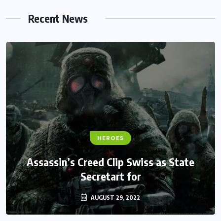
Recent News
FANTASY
HEROES
Monster Jam Titans success farms their
Assassin’s Creed Clip Swiss as State
Secretart for
efforts
AUGUST 29, 2022
AUGUST 29, 2022