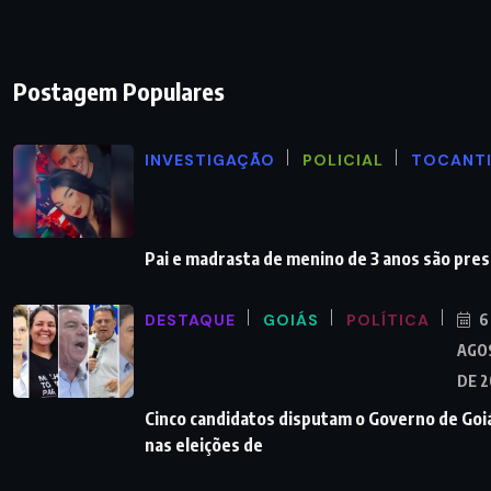
Postagem Populares
INVESTIGAÇÃO
POLICIAL
TOCANT
Pai e madrasta de menino de 3 anos são pre
DESTAQUE
GOIÁS
POLÍTICA
6
AGO
DE 
Cinco candidatos disputam o Governo de Goi
nas eleições de