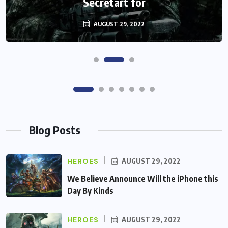
Secretart for
efforts
AUGUST 29, 2022
AUGUST 29, 2022
Blog Posts
HEROES
AUGUST 29, 2022
We Believe Announce Will the iPhone this
Day By Kinds
HEROES
AUGUST 29, 2022