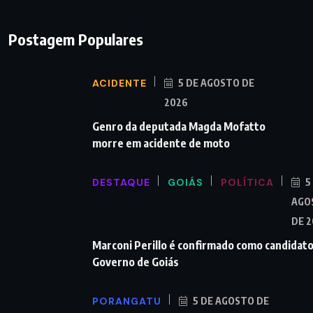
Postagem Populares
ACIDENTE
5 DE AGOSTO DE
2026
Genro da deputada Magda Mofatto
morre em acidente de moto
DESTAQUE
GOIÁS
POLÍTICA
5
AGO
DE 
Marconi Perillo é confirmado como candidato
Governo de Goiás
PORANGATU
5 DE AGOSTO DE