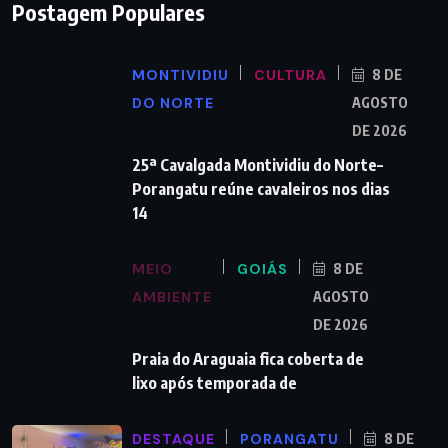
Postagem Populares
MONTIVIDIU
CULTURA
8 DE
DO NORTE
AGOSTO
DE 2026
25ª Cavalgada Montividiu do Norte–
Porangatu reúne cavaleiros nos dias
14
MEIO
GOIÁS
8 DE
AMBIENTE
AGOSTO
DE 2026
Praia do Araguaia fica coberta de
lixo após temporada de
DESTAQUE
PORANGATU
8 DE