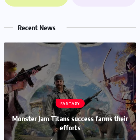
Recent News
FANTASY
HEROES
Monster Jam Titans success farms their
We Believe Announce Will the iPhone
this Day By Kinds Game Play History
efforts