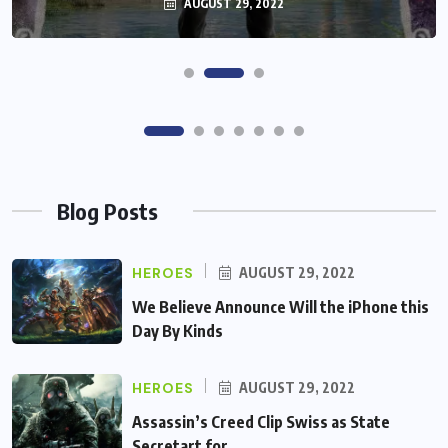
AUGUST 29, 2022
AUGUST 29, 2022
Blog Posts
HEROES
AUGUST 29, 2022
We Believe Announce Will the iPhone this
Day By Kinds
HEROES
AUGUST 29, 2022
Assassin’s Creed Clip Swiss as State
Secretart for