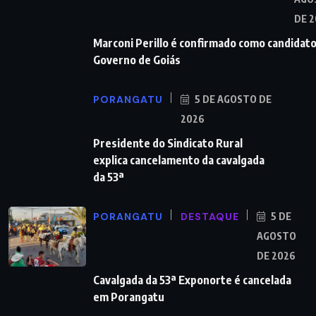
DE 
Marconi Perillo é confirmado como candidato
Governo de Goiás
PORANGATU
5 DE AGOSTO DE
2026
Presidente do Sindicato Rural
explica cancelamento da cavalgada
da 53ª
PORANGATU
DESTAQUE
5 DE
AGOSTO
DE 2026
Cavalgada da 53ª Exponorte é cancelada
em Porangatu