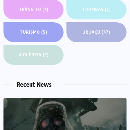
TRÂNSITO
(7)
TROMBAS
(2)
TURISMO
(5)
URUAÇU
(47)
VIOLÊNCIA
(3)
Recent News