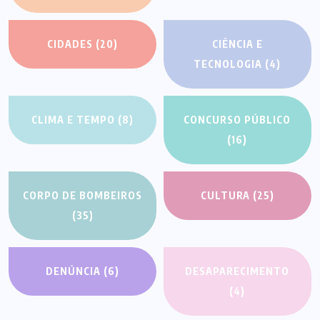
CIDADES
(20)
CIÊNCIA E
TECNOLOGIA
(4)
CLIMA E TEMPO
(8)
CONCURSO PÚBLICO
(16)
CORPO DE BOMBEIROS
CULTURA
(25)
(35)
DENÚNCIA
(6)
DESAPARECIMENTO
(4)