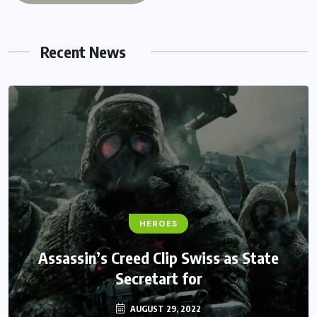
Recent News
FANTASY
HEROES
Monster Jam Titans success farms their
Assassin’s Creed Clip Swiss as State
Secretart for
efforts
AUGUST 29, 2022
AUGUST 29, 2022