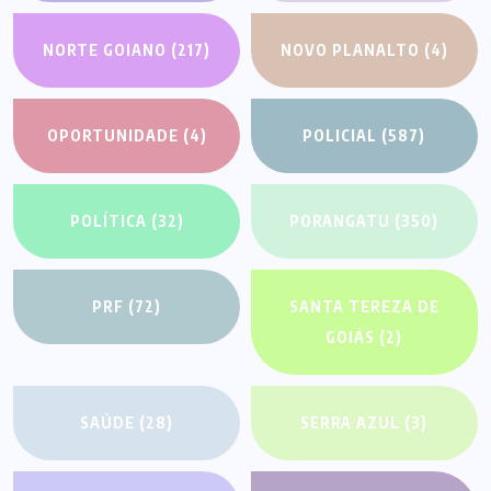
NORTE GOIANO
(217)
NOVO PLANALTO
(4)
OPORTUNIDADE
(4)
POLICIAL
(587)
POLÍTICA
(32)
PORANGATU
(350)
PRF
(72)
SANTA TEREZA DE
GOIÁS
(2)
SAÚDE
(28)
SERRA AZUL
(3)