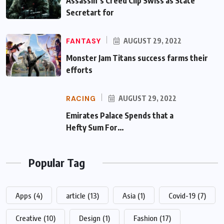
Assassin’s Creed Clip Swiss as State
Secretart for
FANTASY
AUGUST 29, 2022
Monster Jam Titans success farms their
efforts
RACING
AUGUST 29, 2022
Emirates Palace Spends that a Hefty Sum
For…
Popular Tag
Apps
(4)
article
(13)
Asia
(1)
Covid-19
(7)
Creative
(10)
Design
(1)
Fashion
(17)