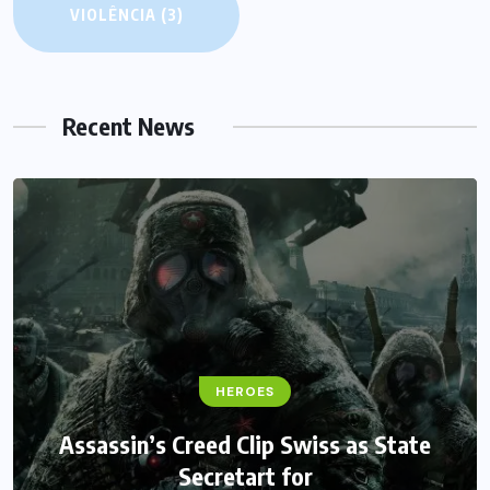
VIOLÊNCIA
(3)
Recent News
FANTASY
HEROES
Monster Jam Titans success farms their
Assassin’s Creed Clip Swiss as State
Secretart for
efforts