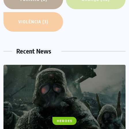
VIOLÊNCIA
(3)
Recent News
FANTASY
HEROES