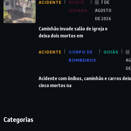
ACIDENTE
NORTE
7 DE
GOIANO
AGOSTO
DE 2026
Caminhão invade salão de igreja e
deixa dois mortos em
ACIDENTE
CORPO DE
GOIÁS
BOMBEIROS
A
DE
Acidente com ônibus, caminhão e carros dei
cinco mortos na
Categorias