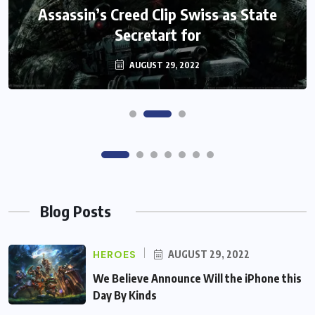
Monster Jam Titans success farms their
We Believe Announce Will the iPhone
this Day By Kinds Game Play History
efforts
AUGUST 29, 2022
AUGUST 29, 2022
Blog Posts
HEROES
AUGUST 29, 2022
We Believe Announce Will the iPhone this
Day By Kinds