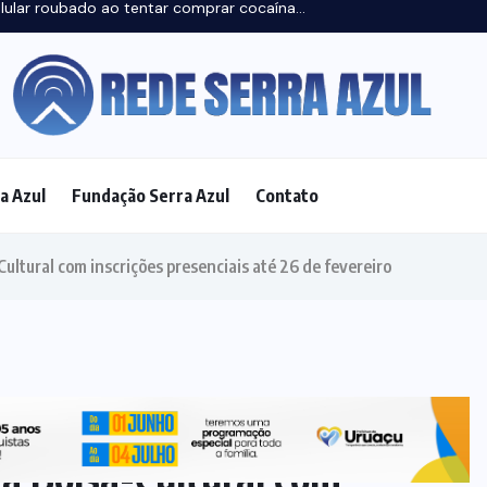
a Azul
Fundação Serra Azul
Contato
CONCURSO
PÚBLICO
(16)
CULTURA
(25)
DESAPARECIMENTO
(4)
ECONOMIA