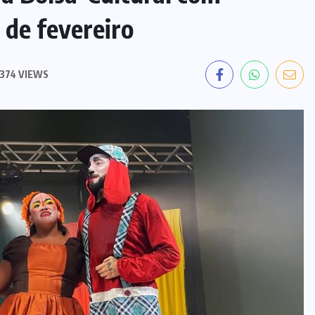
(14)
ELEIÇÕES
(18)
ESPORTE
(15)
FAMOSOS
(8)
FEMINICÍDIO
(3)