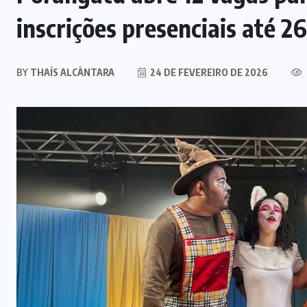
(83)
EDUCAÇÃO
(25)
EQUATORIAL
(1)
ESTRELA DO
NORTE
(4)
FÉ
(5)