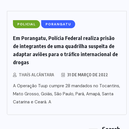
TURISMO
(6)
VIOLÊNCIA
(3)
Recent N