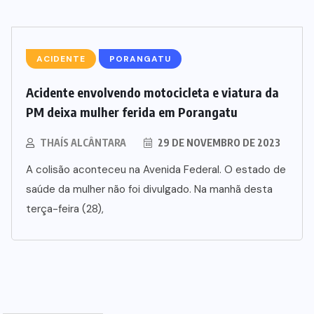
URUAÇU
(48)
ews