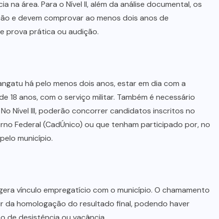
MINAS
GERAIS
(5)
MONTIVIDIU
DO NORTE
(5)
NIQUELÂNDIA
(3)
NOVO
PLANALTO
(4)