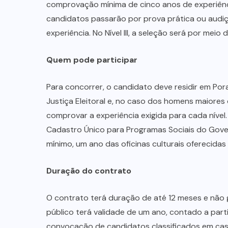
MINAÇU
(38)
MINISTÉRIO
PÚBLICO
(19)
MUNDO
(24)
NORTE
GOIANO
(217)