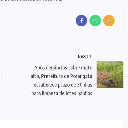
E
POLICIAL
(590)
PORANGATU
(353)
SANTA
TEREZA DE
GOIÁS
(2)
SERRA AZUL
(3)