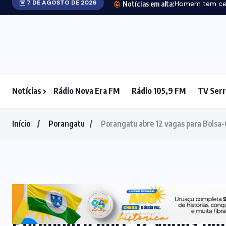
Notícias
Rádio Nova Era FM
Rádio 105,9 FM
TV Serr
CLIMA E
TEMPO
(8)
CORPO DE
BOMBEIROS
(35)
DENÚNCIA
(6)
DESTAQUE