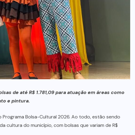
FORÇAS
ARMADAS
(1)
GOIÂNIA
(70)
GOVERNO
ESTADUAL
(13)
INCÊNDIO