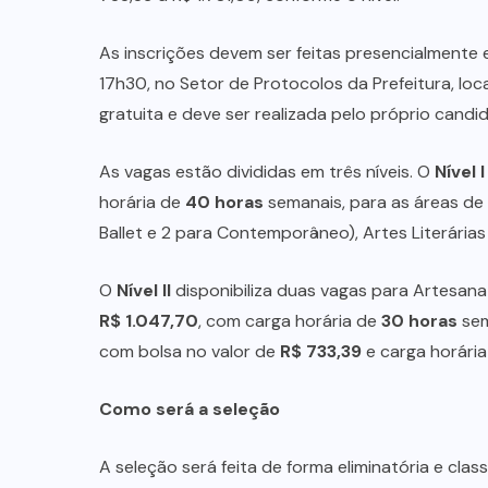
FEDERAL
(14)
INVESTIGAÇÃO
(38)
LUTO
(14)
MAUS
TRATOS
ANIMAL
(2)