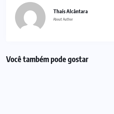
SERRA DA
MESA
(2)
TECH
(8)
TRÁFICO DE
DROGAS
(2)
TRÂNSITO
(8)