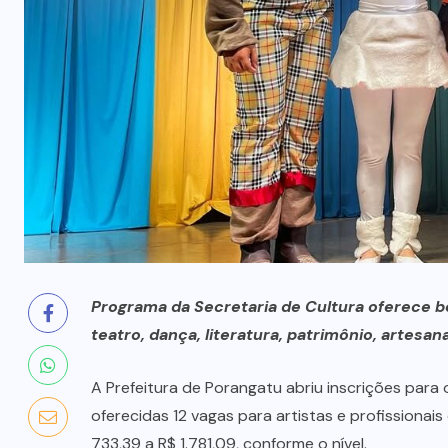
FESTA
(3)
GASTRONOMIA
(3)
GOIÁS
(358)
GOVERNO