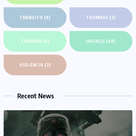
TRÂNSITO
(8)
TROMBAS
(3)
TURISMO
(6)
URUAÇU
(48)
VIOLÊNCIA
(3)
Recent News