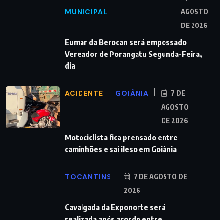
MUNICIPAL
AGOSTO
DE 2026
Eumar da Berocan será empossado
Vereador de Porangatu Segunda-Feira,
dia
ACIDENTE
GOIÂNIA
7 DE
AGOSTO
DE 2026
Motociclista fica prensado entre
caminhões e sai ileso em Goiânia
TOCANTINS
7 DE AGOSTO DE
2026
Cavalgada da Exponorte será
realizada após acordo entre