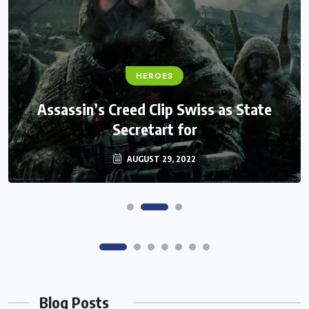
FANTASY
HEROES
Monster Jam Titans success farms their
Assassin’s Creed Clip Swiss as State
Secretart for
efforts
AUGUST 29, 2022
AUGUST 29, 2022
Blog Posts