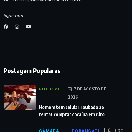
contato@serraazulnoticias.com.br
Siga-nos
Postagem Populares
POLICIAL
7 DE AGOSTO DE
2026
Homem tem celular roubado ao
tentar comprar cocaína em Alto
CÂMARA
PORANGATU
7 DE