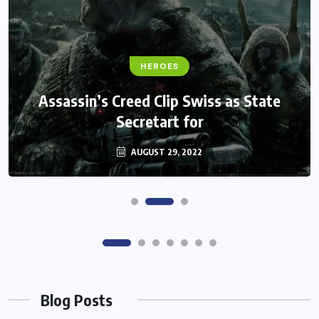
FANTASY
HEROES
Monster Jam Titans success farms their
Assassin’s Creed Clip Swiss as State
Secretart for
efforts
AUGUST 29, 2022
AUGUST 29, 2022
Blog Posts