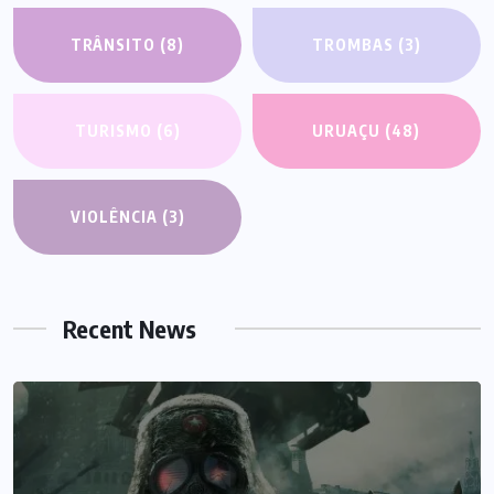
TRÂNSITO
(8)
TROMBAS
(3)
TURISMO
(6)
URUAÇU
(48)
VIOLÊNCIA
(3)
Recent News