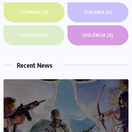
TROMBAS
(3)
TURISMO
(6)
URUAÇU
(48)
VIOLÊNCIA
(3)
Recent News