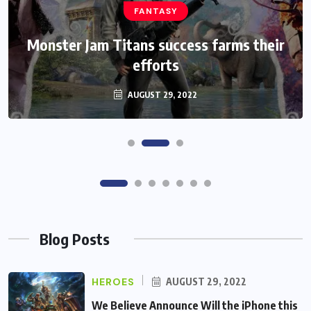
FANTASY
HEROES
Monster Jam Titans success farms their
We Believe Announce Will the iPhone
this Day By Kinds Game Play History
efforts
AUGUST 29, 2022
AUGUST 29, 2022
Blog Posts
HEROES
AUGUST 29, 2022
We Believe Announce Will the iPhone this