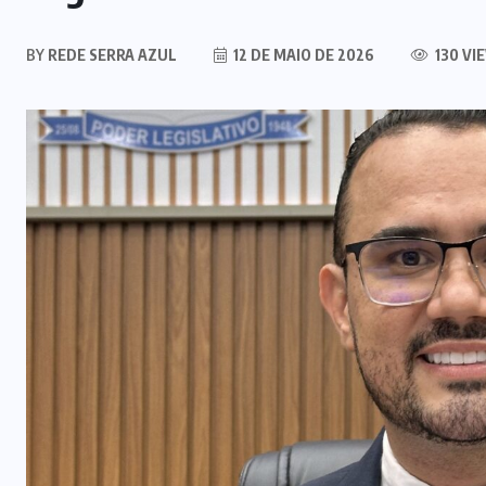
GASTRONOMIA
(3)
GOIÁS
(356)
GOVERNO
FEDERAL
(14)
INVESTIGAÇÃO