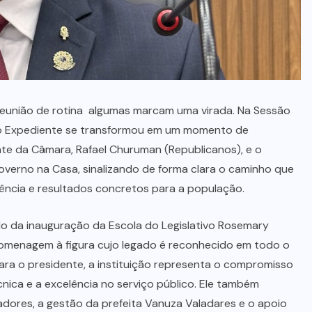
MARA ROSA
(10)
MEIO
AMBIENTE
(15)
MINAS
GERAIS
(5)
MONTIVIDIU