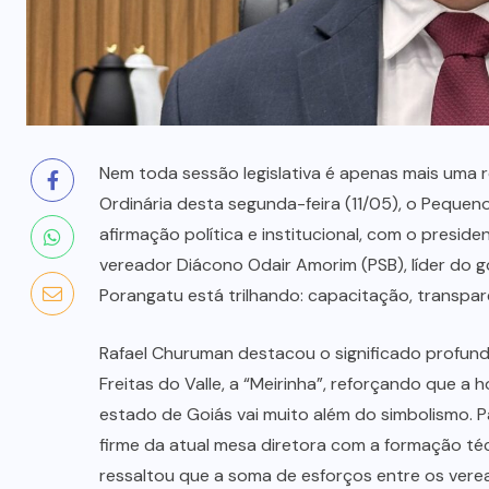
(37)
LUTO
(14)
MAUS
TRATOS
ANIMAL
(2)
MINAÇU
(37)
MINISTÉRIO