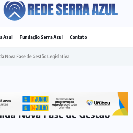
a Azul
Fundação Serra Azul
Contato
ESPORTE
(15)
FAMOSOS
(8)
FEMINICÍDIO
(3)
FORÇAS
ARMADAS
(1)