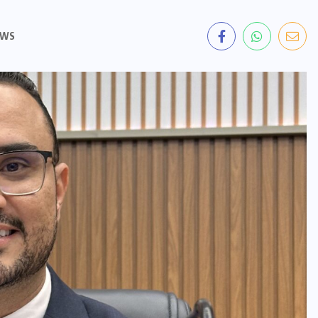
GOIÂNIA
(69)
GOVERNO
ESTADUAL
(13)
INCÊNDIO
(8)
JUSTIÇA
(3)