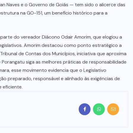
DO NORTE
(5)
NIQUELÂNDIA
(3)
NOVO
PLANALTO
(4)
E
POLICIAL
(587)