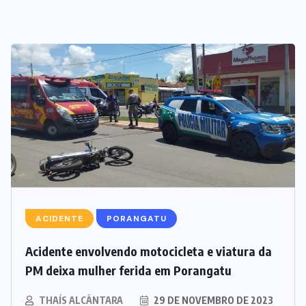
TOCANTINS
(276)
TRAGÉDIA
(3)
TROMBAS
(2)
URUAÇU
(48)