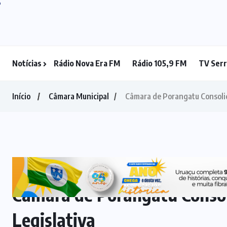
Notícias
Rádio Nova Era FM
Rádio 105,9 FM
TV Serr
EQUATORIAL
(1)
ESTRELA DO
NORTE
(4)
FÉ
(5)
FESTA
(3)