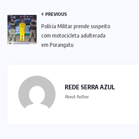
POLÍTICA
(32)
PRF
(72)
SAÚDE
(28)
SERRA DA
MESA
(2)