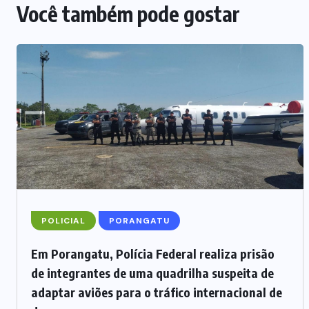
TECH
(8)
TRÁFICO DE
DROGAS
(2)
TRÂNSITO
(8)
TURISMO
(6)