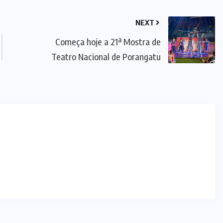
PORANGATU
(349)
SANTA
TEREZA DE
GOIÁS
(2)
SERRA AZUL
(3)
SUL DO
TOCANTINS
(65)