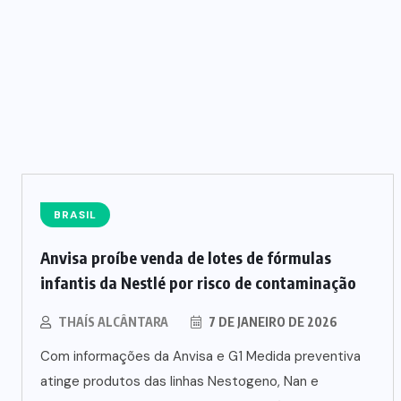
TRÂNSITO
(8)
TURISMO
(6)
VIOLÊNCIA
(3)
Recent N