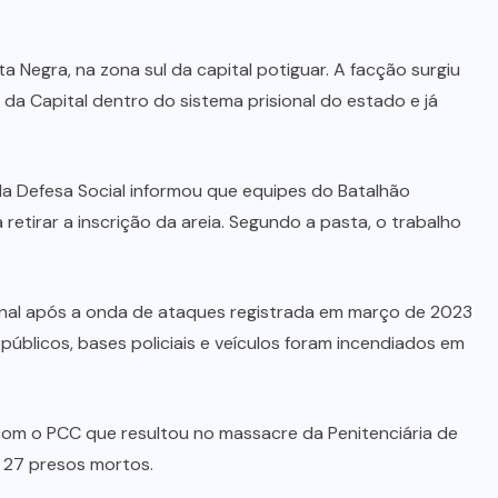
AMBIENTE
(15)
MINAS
GERAIS
(5)
MONTIVIDIU
DO NORTE
(5)
NIQUELÂNDIA
(3)