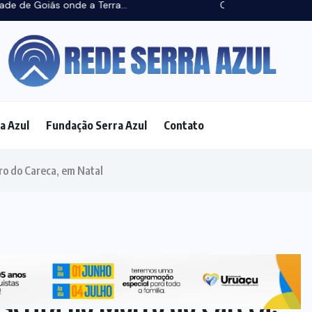
(4)
a Azul
Fundação Serra Azul
Contato
ECONOMIA
(14)
ELEIÇÕES
(18)
ESPORTE
(15)
FAMOSOS
(8)