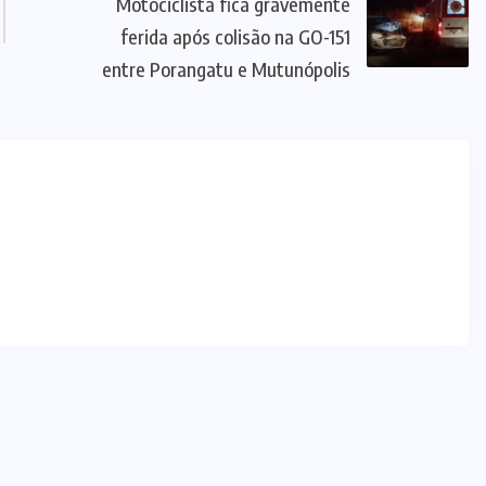
SERRA AZUL
(3)
SUL DO
TOCANTINS
(65)
TOCANTINS
(276)
TRAGÉDIA
(3)