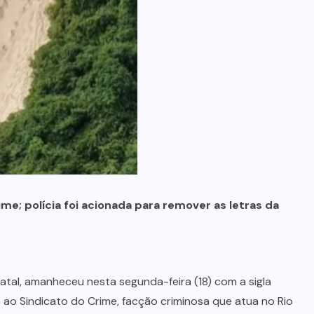
(13)
INCÊNDIO
(8)
JUSTIÇA
(3)
MARA ROSA
(10)
MEIO