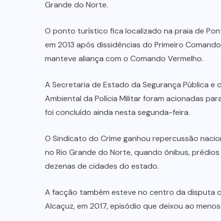
TRATOS
ANIMAL
(2)
MINAÇU
(38)
MINISTÉRIO
PÚBLICO
(18)
MUNDO
(24)