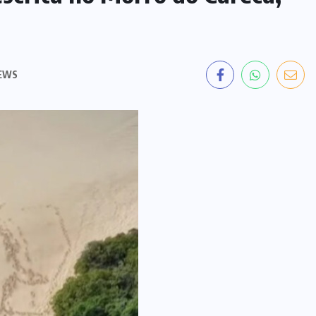
FEMINICÍDIO
(3)
FORÇAS
ARMADAS
(1)
GOIÂNIA
(69)
GOVERNO
ESTADUAL