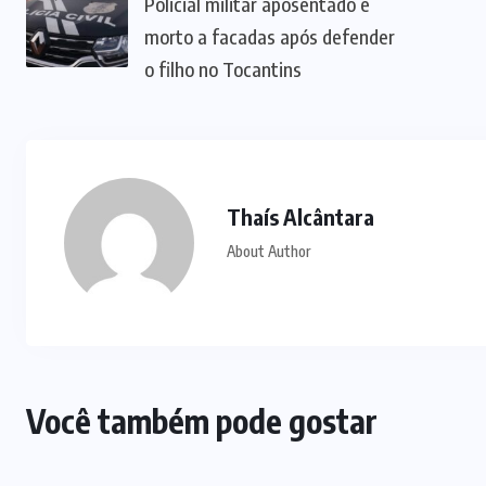
SAÚDE
(28)
SERRA DA
MESA
(2)
TECH
(8)
TRÁFICO DE
DROGAS
(2)