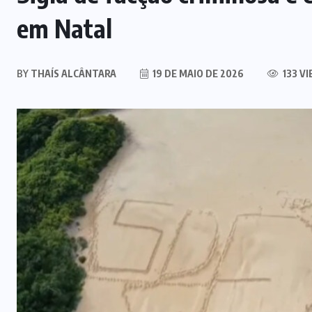
FÉ
(5)
FESTA
(3)
GASTRONOMIA
(3)
GOIÁS
(356)