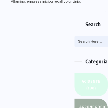
HEROES
FANT
Assassin’s Creed
Monster Ja
Clip Swiss as State
success fa
Secretart for
effo
AUGUST 29, 2022
AUGUST 