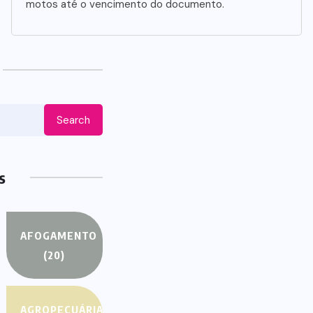
HEROES
We Believe
ASY
Announce Will the
m Titans
iPhone this Day By
rms their
Kinds Game Play
rts
History
29, 2022
AUGUST 29, 2022