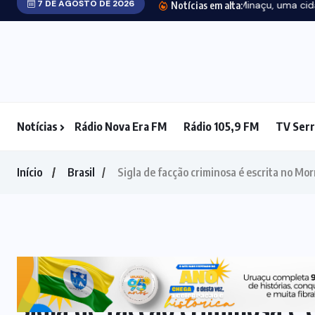
(6)
Notícias
Rádio Nova Era FM
Rádio 105,9 FM
TV Serr
DESTAQUE
(82)
EDUCAÇÃO
(25)
EQUATORIAL
(1)
ESTRELA DO
NORTE
(4)