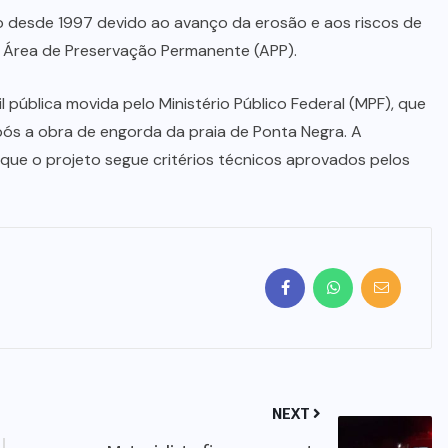
NOVO
PLANALTO
(4)
E
POLICIAL
(587)
PORANGATU
(350)
SANTA
TEREZA DE
GOIÁS
(2)