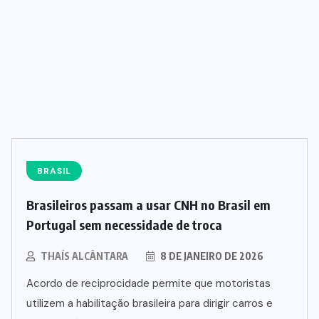
TROMBAS
(3)
URUAÇU
(48)
ews