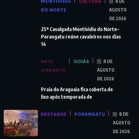
MONTIVIDIU
CULTURA
8 DE
DO NORTE
AGOSTO
DE 2026
25ª Cavalgada Montividiu do Norte–
Porangatu reúne cavaleiros nos dias
14
MEIO
GOIÁS
8 DE
AMBIENTE
AGOSTO
DE 2026
Praia do Araguaia fica coberta de
lixo após temporada de
DESTAQUE
PORANGATU
8 DE
AGOSTO
DE 2026