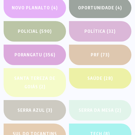
NOVO PLANALTO
(4)
OPORTUNIDADE
(4)
POLICIAL
(590)
POLÍTICA
(32)
PORANGATU
(356)
PRF
(73)
SANTA TEREZA DE
SAÚDE
(28)
GOIÁS
(2)
SERRA AZUL
(3)
SERRA DA MESA
(2)
SUL DO TOCANTINS
TECH
(8)