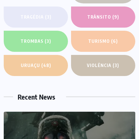
TRAGÉDIA
(3)
TRÂNSITO
(9)
TROMBAS
(3)
TURISMO
(6)
URUAÇU
(48)
VIOLÊNCIA
(3)
Recent News