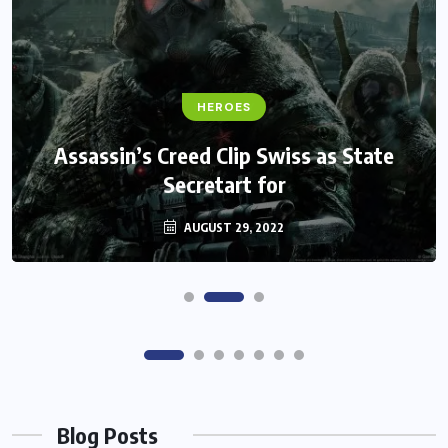
FANTASY
HEROES
Monster Jam Titans success farms their
Assassin’s Creed Clip Swiss as State
Secretart for
efforts
AUGUST 29, 2022
AUGUST 29, 2022
Blog Posts