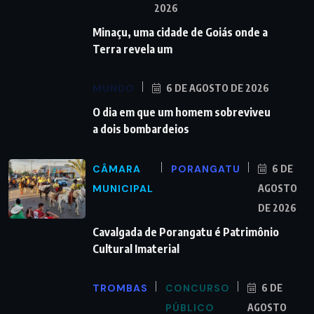
2026
Minaçu, uma cidade de Goiás onde a
Terra revela um
MUNDO
6 DE AGOSTO DE 2026
O dia em que um homem sobreviveu
a dois bombardeios
CÂMARA
PORANGATU
6 DE
MUNICIPAL
AGOSTO
DE 2026
Cavalgada de Porangatu é Patrimônio
Cultural Imaterial
TROMBAS
CONCURSO
6 DE
PÚBLICO
AGOSTO