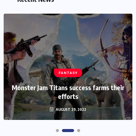
FANTASY
HEROES
Monster Jam Titans success farms their
Assassin’s Creed Clip Swiss as State
Secretart for
efforts
AUGUST 29, 2022
AUGUST 29, 2022