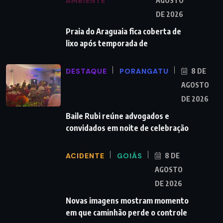
AMBIENTE
AGOSTO
DE 2026
Praia do Araguaia fica coberta de
lixo após temporada de
DESTAQUE
PORANGATU
8 DE
AGOSTO
DE 2026
Baile Rubi reúne advogados e
convidados em noite de celebração
ACIDENTE
GOIÁS
8 DE
AGOSTO
DE 2026
Novas imagens mostram momento
em que caminhão perde o controle