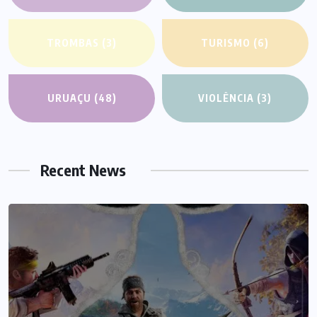
TROMBAS
(3)
TURISMO
(6)
URUAÇU
(48)
VIOLÊNCIA
(3)
Recent News