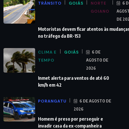
TRÂNSITO
GOIÁS
NORTE
6 D
GOIANO
AGOS
DE 20
Motoristas devem ficar atentos às mudança
no tráfego da BR-153
CLIMA E
GOIÁS
6 DE
TEMPO
AGOSTO DE
2026
Inmet alerta para ventos de até 60
km/h em 42
PORANGATU
6 DE AGOSTO DE
2026
Homem é preso por perseguir e
invadir casa da ex-companheira