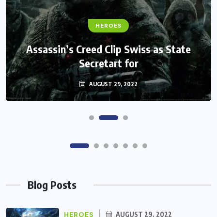
FANTASY
HEROES
Monster Jam Titans success farms their
Assassin’s Creed Clip Swiss as State
Secretart for
efforts
AUGUST 29, 2022
AUGUST 29, 2022
Blog Posts
HEROES
AUGUST 29, 2022