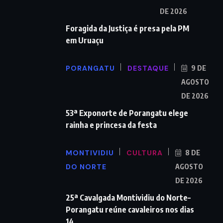
DE 2026
Foragida da Justiça é presa pela PM
em Uruaçu
PORANGATU
DESTAQUE
9 DE
AGOSTO
DE 2026
53ª Exponorte de Porangatu elege
rainha e princesa da festa
MONTIVIDIU
CULTURA
8 DE
DO NORTE
AGOSTO
DE 2026
25ª Cavalgada Montividiu do Norte–
Porangatu reúne cavaleiros nos dias
14