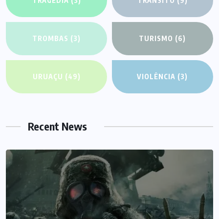
TRAGÉDIA
(3)
TRÂNSITO
(9)
TROMBAS
(3)
TURISMO
(6)
URUAÇU
(49)
VIOLÊNCIA
(3)
Recent News