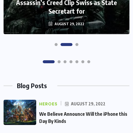
Monster Jam Titans success farms their
Assassin’s Creed Clip Swiss as State
Secretart for
efforts
AUGUST 29, 2022
AUGUST 29, 2022
Blog Posts
HEROES
AUGUST 29, 2022
We Believe Announce Will the iPhone this
Day By Kinds