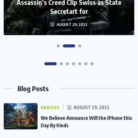
Monster Jam Titans success farms their
Assassin’s Creed Clip Swiss as State
Secretart for
efforts
AUGUST 29, 2022
AUGUST 29, 2022
Blog Posts
HEROES
AUGUST 29, 2022
We Believe Announce Will the iPhone this
Day By Kinds