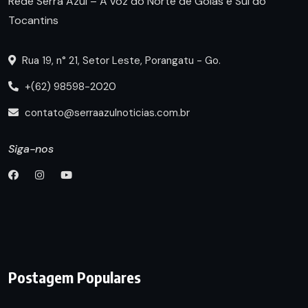
Rede Serra Azul – A voz do Norte de Goiás e Sul do
Tocantins
Rua 19, n° 21, Setor Leste, Porangatu - Go.
+(62) 98598-2020
contato@serraazulnoticias.com.br
Siga-nos
Postagem Populares