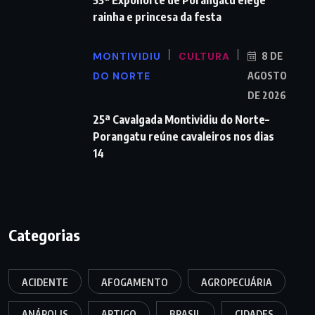
53ª Exponorte de Porangatu elege
rainha e princesa da festa
MONTIVIDIU
CULTURA
8 DE
DO NORTE
AGOSTO
DE 2026
25ª Cavalgada Montividiu do Norte–
Porangatu reúne cavaleiros nos dias
14
Categorias
ACIDENTE
AFOGAMENTO
AGROPECUÁRIA
ANÁPOLIS
ARTIGO
BRASIL
CIDADES