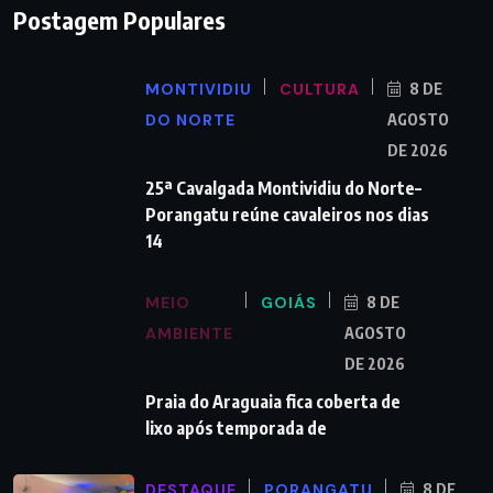
Postagem Populares
MONTIVIDIU
CULTURA
8 DE
DO NORTE
AGOSTO
DE 2026
25ª Cavalgada Montividiu do Norte–
Porangatu reúne cavaleiros nos dias
14
MEIO
GOIÁS
8 DE
AMBIENTE
AGOSTO
DE 2026
Praia do Araguaia fica coberta de
lixo após temporada de
DESTAQUE
PORANGATU
8 DE