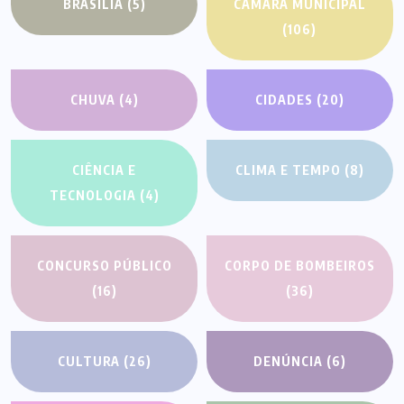
BRASÍLIA
(5)
CÂMARA MUNICIPAL
(106)
CHUVA
(4)
CIDADES
(20)
CIÊNCIA E
CLIMA E TEMPO
(8)
TECNOLOGIA
(4)
CONCURSO PÚBLICO
CORPO DE BOMBEIROS
(16)
(36)
CULTURA
(26)
DENÚNCIA
(6)