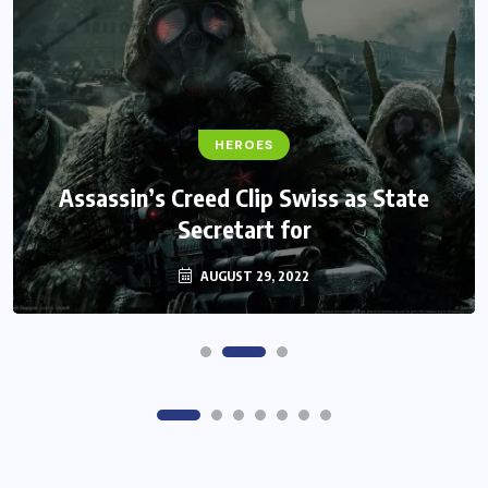
FANTASY
HEROES
Monster Jam Titans success farms their
Assassin’s Creed Clip Swiss as State
Secretart for
efforts
AUGUST 29, 2022
AUGUST 29, 2022