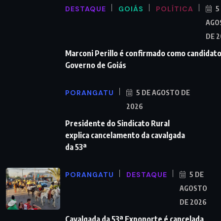
DESTAQUE
GOIÁS
POLÍTICA
5
AGO
DE 
Marconi Perillo é confirmado como candidato
Governo de Goiás
PORANGATU
5 DE AGOSTO DE
2026
Presidente do Sindicato Rural
explica cancelamento da cavalgada
da 53ª
PORANGATU
DESTAQUE
5 DE
AGOSTO
DE 2026
Cavalgada da 53ª Exponorte é cancelada