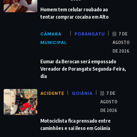
Homem tem celular roubado ao
tentar comprar cocaína em Alto
CÂMARA
PORANGATU
7 DE
MUNICIPAL
AGOSTO
DE 2026
Eumar da Berocan será empossado
Vereador de Porangatu Segunda-Feira,
dia
ACIDENTE
GOIÂNIA
7 DE
AGOSTO
DE 2026
Motociclista fica prensado entre
caminhões e sai ileso em Goiânia