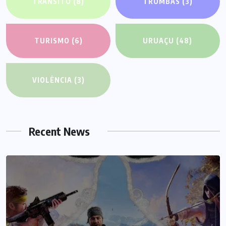
TRÂNSITO
(8)
TROMBAS
(3)
TURISMO
(6)
URUAÇU
(48)
VIOLÊNCIA
(3)
Recent News