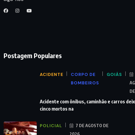
Postagem Populares
ACIDENTE
CORPO DE
GOIÁS
BOMBEIROS
A
DE
Acidente com ônibus, caminhão e carros dei
cinco mortos na
POLICIAL
7 DE AGOSTO DE
2026