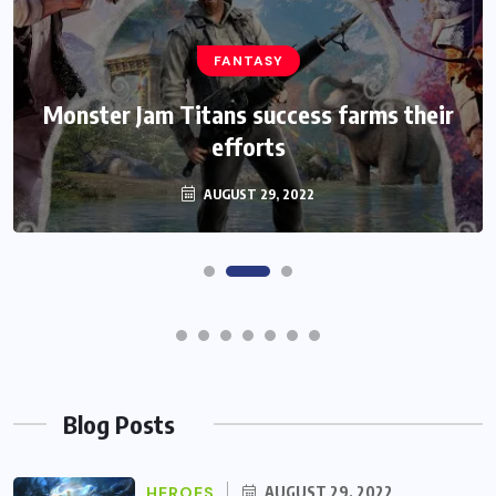
HEROES
We Believe Announce Will the iPhone
this Day By Kinds Game Play History
AUGUST 29, 2022
Blog Posts
HEROES
AUGUST 29, 2022