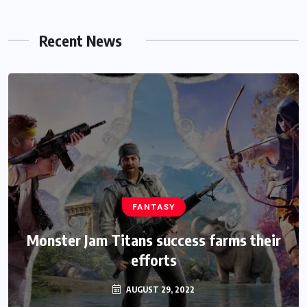
Recent News
HEROES
Assassin’s Creed Clip Swiss as State
Secretart for
AUGUST 29, 2022