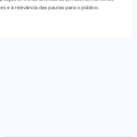
GOIÁS
(2)
SERRA AZUL
(3)
SUL DO
TOCANTINS
(65)
TOCANTINS
(277)
TRAGÉDIA