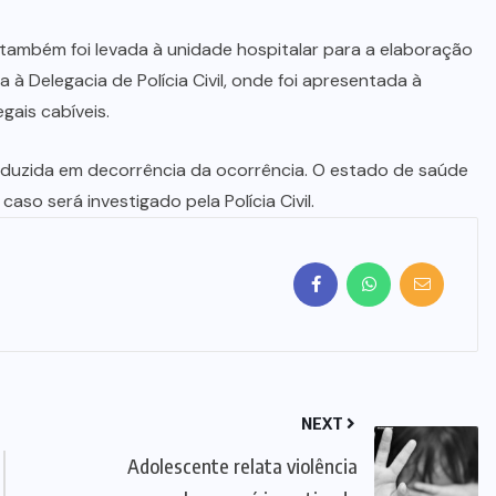
MEIO
AMBIENTE
(15)
MINAS
GERAIS
(5)
MONTIVIDIU
DO NORTE
(5)
NIQUELÂNDIA
(3)