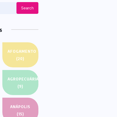
ES
lieve
HEROES
Will the
s Day By
Assassin’s Creed
me Play
Clip Swiss as State
ory
Secretart for
29, 2022
AUGUST 29, 2022