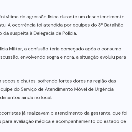
ESTADUAL
(13)
INCÊNDIO
(9)
JUSTIÇA
(3)
MARA ROSA
(10)