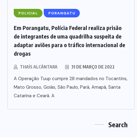
DROGAS
(2)
TRÂNSITO
(9)
TURISMO
(6)
VIOLÊNCIA
(3)
Recent N