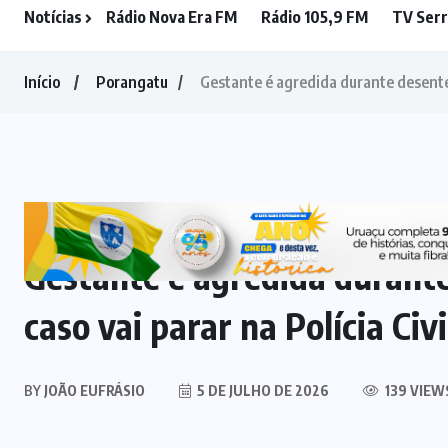
DENÚNCIA
(6)
Notícias
Rádio Nova Era FM
Rádio 105,9 FM
TV Serr
DESTAQUE
(83)
EDUCAÇÃO
(25)
EQUATORIAL
(1)
ESTRELA DO