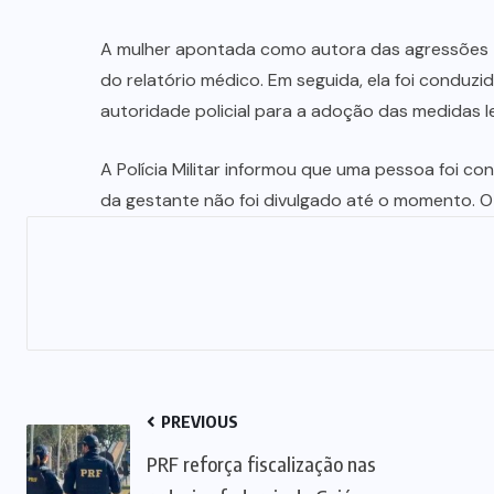
MAUS
TRATOS
ANIMAL
(2)
MINAÇU
(38)
MINISTÉRIO
PÚBLICO
(20)
MUNDO
(24)