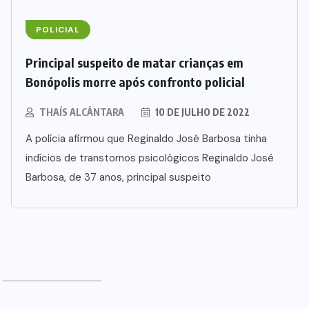
(3)
TROMBAS
(3)
URUAÇU
(48)
ews