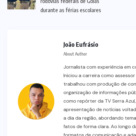
NORTE
GOIANO
(219)
OPORTUNIDAD
(4)
POLÍTICA
(32)
PRF
(73)