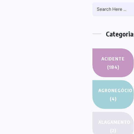
HERO
We Be
FANTASY
Announce 
Monster Jam Titans
iPhone thi
success farms their
Kinds Ga
efforts
Hist
AUGUST 29, 2022
AUGUST 