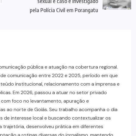
NOVO
PLANALTO
(4)
E
POLICIAL
(590)
PORANGATU
(355)
SANTA
TEREZA DE