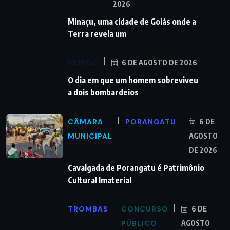
2026
Minaçu, uma cidade de Goiás onde a
Terra revela um
MUNDO
6 DE AGOSTO DE 2026
O dia em que um homem sobreviveu
a dois bombardeios
CÂMARA
PORANGATU
6 DE
MUNICIPAL
AGOSTO
DE 2026
Cavalgada de Porangatu é Patrimônio
Cultural Imaterial
TROMBAS
CONCURSO
6 DE
PÚBLICO
AGOSTO