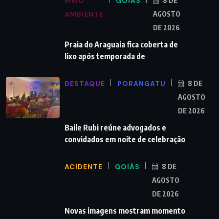
MEIO
GOIÁS
8 DE
AMBIENTE
AGOSTO
DE 2026
Praia do Araguaia fica coberta de
lixo após temporada de
DESTAQUE
PORANGATU
8 DE
AGOSTO
DE 2026
Baile Rubi reúne advogados e
convidados em noite de celebração
ACIDENTE
GOIÁS
8 DE
AGOSTO
DE 2026
Novas imagens mostram momento