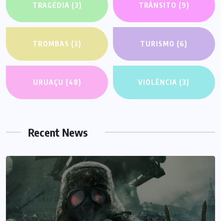
TRAGÉDIA
(3)
TRÂNSITO
(9)
TROMBAS
(3)
TURISMO
(6)
URUAÇU
(48)
VIOLÊNCIA
(3)
Recent News