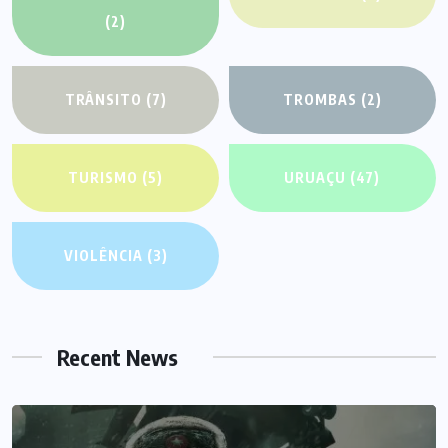
(2)
TRÂNSITO
(7)
TROMBAS
(2)
TURISMO
(5)
URUAÇU
(47)
VIOLÊNCIA
(3)
Recent News