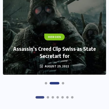
FANTASY
Monster Jam Titans success farms their
efforts
AUGUST 29, 2022