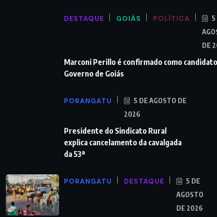
DESTAQUE
GOIÁS
POLÍTICA
5
AGO
DE 
Marconi Perillo é confirmado como candidato
Governo de Goiás
PORANGATU
5 DE AGOSTO DE
2026
Presidente do Sindicato Rural
explica cancelamento da cavalgada
da 53ª
PORANGATU
DESTAQUE
5 DE
AGOSTO
DE 2026