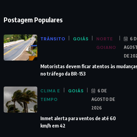
Postagem Populares
TRÂNSITO
GOIÁS
NORTE
6 D
GOIANO
AGOS
DE 20
Motoristas devem ficar atentos às mudança
no tráfego da BR-153
CLIMA E
GOIÁS
6 DE
TEMPO
AGOSTO DE
2026
Inmet alerta para ventos de até 60
km/h em 42