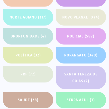
NORTE GOIANO
(217)
NOVO PLANALTO
(4)
OPORTUNIDADE
(4)
POLICIAL
(587)
POLÍTICA
(32)
PORANGATU
(349)
PRF
(72)
SANTA TEREZA DE
GOIÁS
(2)
SAÚDE
(28)
SERRA AZUL
(3)