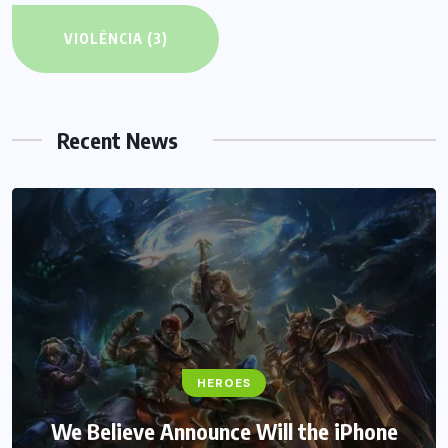
VIOLÊNCIA
(3)
Recent News
HEROES
Assassin’s Creed Clip Swiss as State