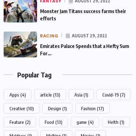
FANTASY
AUGUST 29, 2022
Monster Jam Titans success farms their
efforts
RACING
AUGUST 29, 2022
Emirates Palace Spends that a Hefty Sum
For…
Popular Tag
Apps
(4)
article
(13)
Asia
(1)
Covid-19
(7)
Creative
(10)
Design
(1)
Fashion
(17)
Feature
(2)
Food
(13)
game
(4)
Helth
(1)
Maldives
(1)
Melting
(1)
Movies
(1)