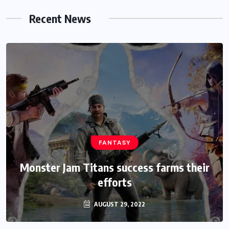
Recent News
HEROES
Assassin’s Creed Clip Swiss as State
Secretart for
AUGUST 29, 2022