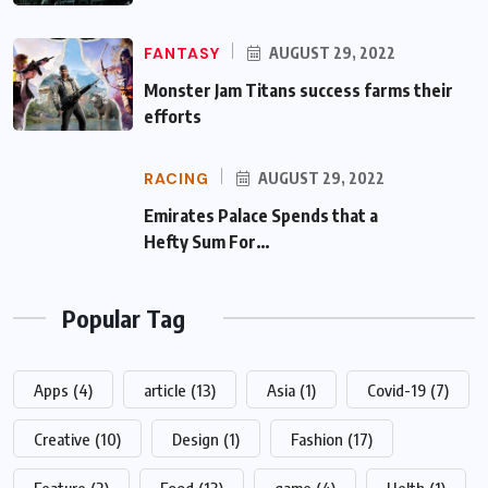
FANTASY
AUGUST 29, 2022
Monster Jam Titans success farms their
efforts
RACING
AUGUST 29, 2022
Emirates Palace Spends that a Hefty Sum
For…
Popular Tag
Apps
(4)
article
(13)
Asia
(1)
Covid-19
(7)
Creative
(10)
Design
(1)
Fashion
(17)
Feature
(2)
Food
(13)
game
(4)
Helth
(1)