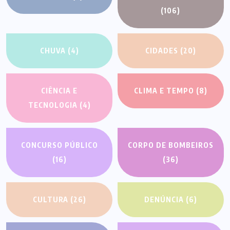
(106)
CHUVA
(4)
CIDADES
(20)
CIÊNCIA E
CLIMA E TEMPO
(8)
TECNOLOGIA
(4)
CONCURSO PÚBLICO
CORPO DE BOMBEIROS
(16)
(36)
CULTURA
(26)
DENÚNCIA
(6)