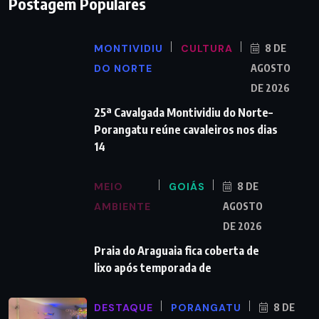
Postagem Populares
MONTIVIDIU
CULTURA
8 DE
DO NORTE
AGOSTO
DE 2026
25ª Cavalgada Montividiu do Norte–
Porangatu reúne cavaleiros nos dias
14
MEIO
GOIÁS
8 DE
AMBIENTE
AGOSTO
DE 2026
Praia do Araguaia fica coberta de
lixo após temporada de
DESTAQUE
PORANGATU
8 DE