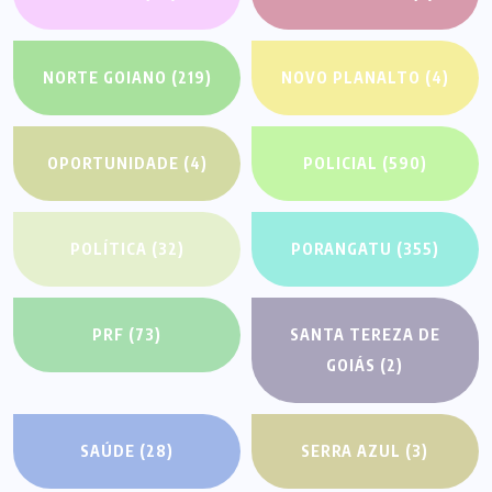
NORTE GOIANO
(219)
NOVO PLANALTO
(4)
OPORTUNIDADE
(4)
POLICIAL
(590)
POLÍTICA
(32)
PORANGATU
(355)
PRF
(73)
SANTA TEREZA DE
GOIÁS
(2)
SAÚDE
(28)
SERRA AZUL
(3)