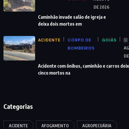
DE 2026
Caminhão invade salão de igreja e
deixa dois mortos em
ACIDENTE
CORPO DE
GOIÁS
BOMBEIROS
A
DE
Acidente com ônibus, caminhão e carros dei
cinco mortos na
Categorias
ACIDENTE
AFOGAMENTO
AGROPECUÁRIA