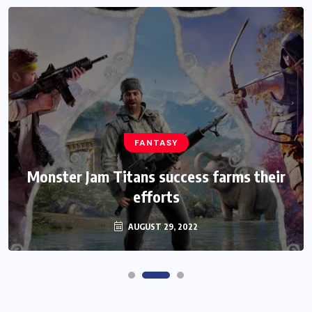
HEROES
We Believe Announce Will the iPhone
this Day By Kinds Game Play History
AUGUST 29, 2022