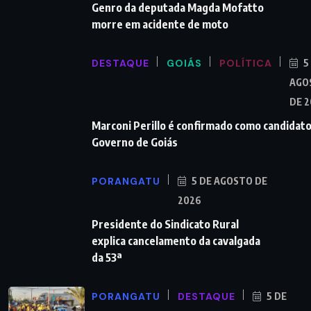
Genro da deputada Magda Mofatto
morre em acidente de moto
DESTAQUE
GOIÁS
POLÍTICA
5
AGO
DE 
Marconi Perillo é confirmado como candidato
Governo de Goiás
PORANGATU
5 DE AGOSTO DE
2026
Presidente do Sindicato Rural
explica cancelamento da cavalgada
da 53ª
PORANGATU
DESTAQUE
5 DE