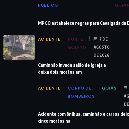
PÚBLICO
GOIA
MPGO estabelece regras para Cavalgada da
ACIDENTE
NORTE
7 DE
GOIANO
AGOSTO
DE 2026
Caminhão invade salão de igreja e
deixa dois mortos em
ACIDENTE
CORPO DE
GOIÁS
BOMBEIROS
A
DE
Acidente com ônibus, caminhão e carros dei
cinco mortos na