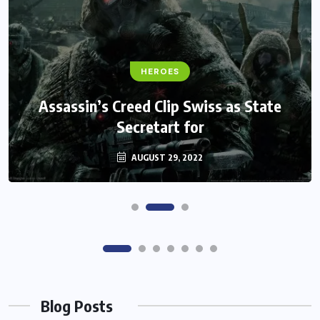
FANTASY
HEROES
Monster Jam Titans success farms their
Assassin’s Creed Clip Swiss as State
Secretart for
efforts
AUGUST 29, 2022
AUGUST 29, 2022
Blog Posts