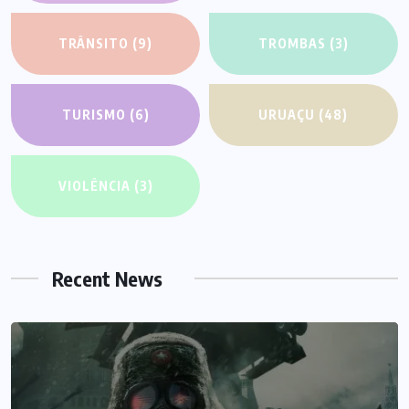
TRÂNSITO
(9)
TROMBAS
(3)
TURISMO
(6)
URUAÇU
(48)
VIOLÊNCIA
(3)
Recent News