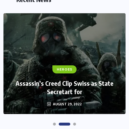
FANTASY
HEROES
Monster Jam Titans success farms their
Assassin’s Creed Clip Swiss as State
Secretart for
efforts
AUGUST 29, 2022
AUGUST 29, 2022