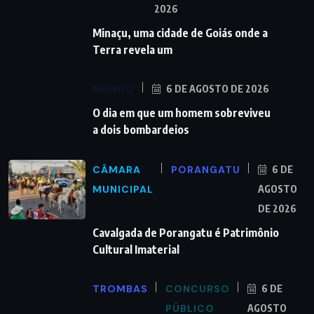
2026
Minaçu, uma cidade de Goiás onde a
Terra revela um
MUNDO
6 DE AGOSTO DE 2026
O dia em que um homem sobreviveu
a dois bombardeios
CÂMARA
PORANGATU
6 DE
MUNICIPAL
AGOSTO
DE 2026
Cavalgada de Porangatu é Patrimônio
Cultural Imaterial
TROMBAS
CONCURSO
6 DE
PÚBLICO
AGOSTO