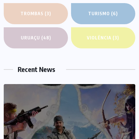
TROMBAS
(3)
TURISMO
(6)
URUAÇU
(48)
VIOLÊNCIA
(3)
Recent News