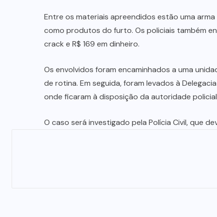
MINAS
GERAIS
(5)
MONTIVIDIU
DO NORTE
(6)
NIQUELÂNDIA
(4)