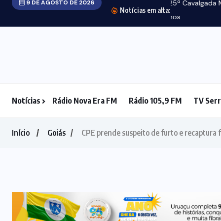
CIÊNCIA E
Notícias
Rádio Nova Era FM
Rádio 105,9 FM
TV Serr
TECNOLOGIA
(4)
CONCURSO
PÚBLICO
(16)
CULTURA
(26)
DESAPARECIM
(4)