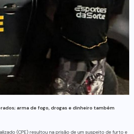
FESTA
(3)
GASTRONOMIA
(3)
GOIÁS
(361)
GOVERNO
FEDERAL
(14)