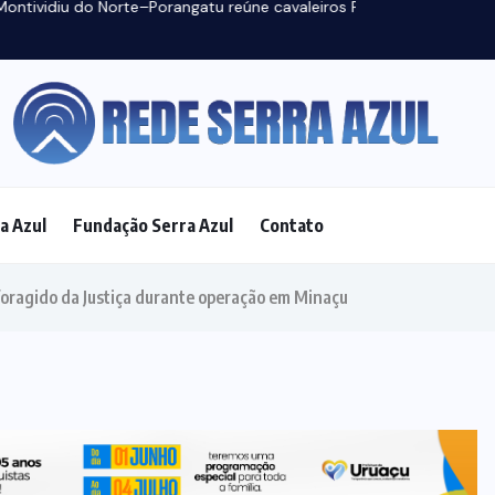
CLIMA E
a Azul
Fundação Serra Azul
Contato
TEMPO
(8)
CORPO DE
BOMBEIROS
(36)
DENÚNCIA
(6)
ENTO
DESTAQUE
(85)