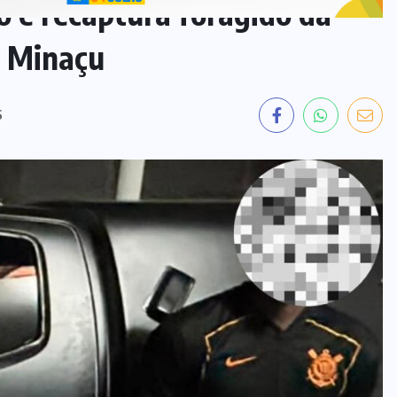
EDUCAÇÃO
(25)
EQUATORIAL
(1)
ESTRELA DO
NORTE
(4)
FÉ
(5)