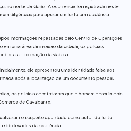
INVESTIGAÇÃO
(38)
LUTO
(14)
MAUS
TRATOS
ANIMAL
(2)
MINAÇU
(38)