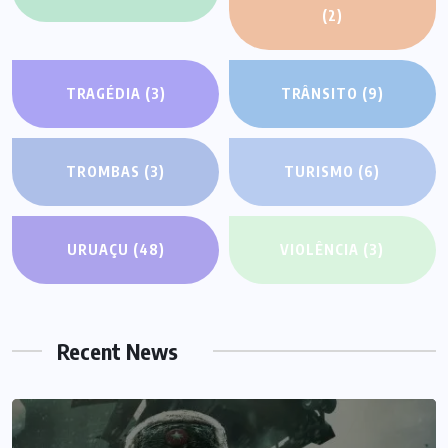
(2)
TRAGÉDIA
(3)
TRÂNSITO
(9)
TROMBAS
(3)
TURISMO
(6)
URUAÇU
(48)
VIOLÊNCIA
(3)
Recent News