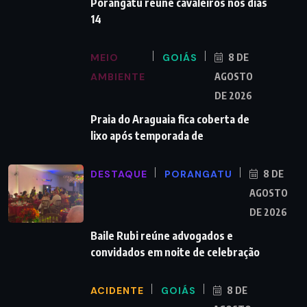
Porangatu reúne cavaleiros nos dias
14
MEIO
GOIÁS
8 DE
AMBIENTE
AGOSTO
DE 2026
Praia do Araguaia fica coberta de
lixo após temporada de
DESTAQUE
PORANGATU
8 DE
AGOSTO
DE 2026
Baile Rubi reúne advogados e
convidados em noite de celebração
ACIDENTE
GOIÁS
8 DE