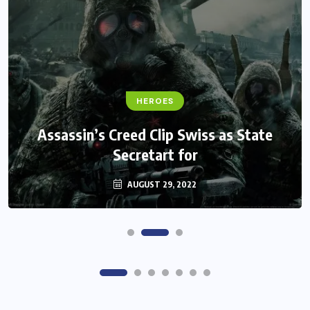
FANTASY
HEROES
Monster Jam Titans success farms their
Assassin’s Creed Clip Swiss as State
Secretart for
efforts
AUGUST 29, 2022
AUGUST 29, 2022