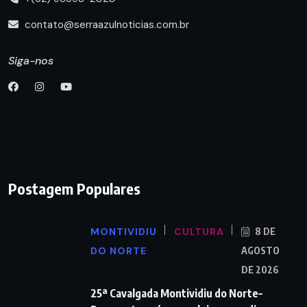
contato@serraazulnoticias.com.br
Siga-nos
Postagem Populares
MONTIVIDIU
CULTURA
8 DE
DO NORTE
AGOSTO
DE 2026
25ª Cavalgada Montividiu do Norte–