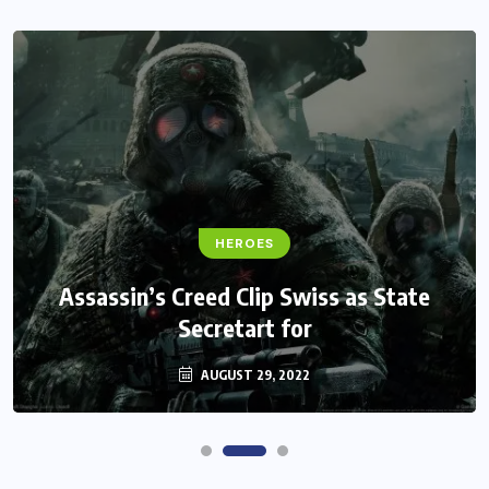
FANTASY
HEROES
Monster Jam Titans success farms their
Assassin’s Creed Clip Swiss as State
Secretart for
efforts
AUGUST 29, 2022
AUGUST 29, 2022