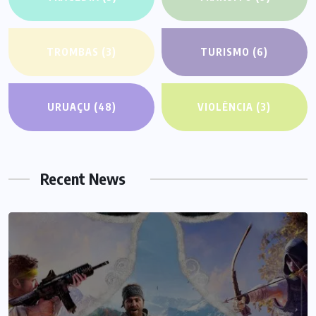
TROMBAS
(3)
TURISMO
(6)
URUAÇU
(48)
VIOLÊNCIA
(3)
Recent News